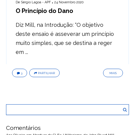
De
Sérgio Lagoa - APF
24 Novembro 2020
O Princípio do Dano
Diz Mill, na Introdução: “O objetivo
deste ensaio é asseverar um princípio
muito simples, que se destina a reger
em ...
3
PARTILHAR
MAIS
Comentários
Ana Oliveira
em
Abertura da CLF3: Utilitarismo, de John Stuart Mill