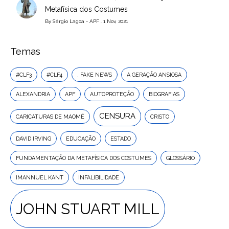
Metafísica dos Costumes
By
Sérgio Lagoa - APF
. 1 Nov, 2021
Temas
#CLF3
#CLF4
. FAKE NEWS
A GERAÇÃO ANSIOSA
ALEXANDRIA
APF
AUTOPROTEÇÃO
BIOGRAFIAS
CENSURA
CARICATURAS DE MAOMÉ
CRISTO
DAVID IRVING
EDUCAÇÃO
ESTADO
FUNDAMENTAÇÃO DA METAFÍSICA DOS COSTUMES
GLOSSÁRIO
IMANNUEL KANT
INFALIBILIDADE
JOHN STUART MILL