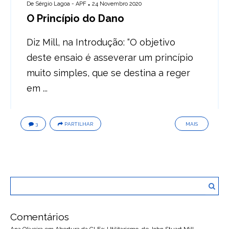
De
Sérgio Lagoa - APF
24 Novembro 2020
O Princípio do Dano
Diz Mill, na Introdução: “O objetivo
deste ensaio é asseverar um princípio
muito simples, que se destina a reger
em ...
3
PARTILHAR
MAIS
Comentários
Ana Oliveira
em
Abertura da CLF3: Utilitarismo, de John Stuart Mill