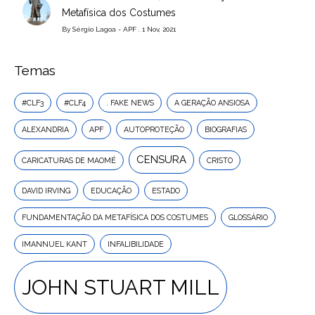
Metafísica dos Costumes
By
Sérgio Lagoa - APF
. 1 Nov, 2021
Temas
#CLF3
#CLF4
. FAKE NEWS
A GERAÇÃO ANSIOSA
ALEXANDRIA
APF
AUTOPROTEÇÃO
BIOGRAFIAS
CENSURA
CARICATURAS DE MAOMÉ
CRISTO
DAVID IRVING
EDUCAÇÃO
ESTADO
FUNDAMENTAÇÃO DA METAFÍSICA DOS COSTUMES
GLOSSÁRIO
IMANNUEL KANT
INFALIBILIDADE
JOHN STUART MILL