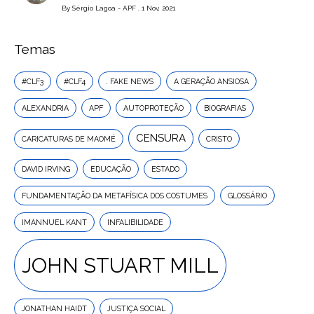
By
Sérgio Lagoa - APF
. 1 Nov, 2021
Temas
#CLF3
#CLF4
. FAKE NEWS
A GERAÇÃO ANSIOSA
ALEXANDRIA
APF
AUTOPROTEÇÃO
BIOGRAFIAS
CENSURA
CARICATURAS DE MAOMÉ
CRISTO
DAVID IRVING
EDUCAÇÃO
ESTADO
FUNDAMENTAÇÃO DA METAFÍSICA DOS COSTUMES
GLOSSÁRIO
IMANNUEL KANT
INFALIBILIDADE
JOHN STUART MILL
JONATHAN HAIDT
JUSTIÇA SOCIAL