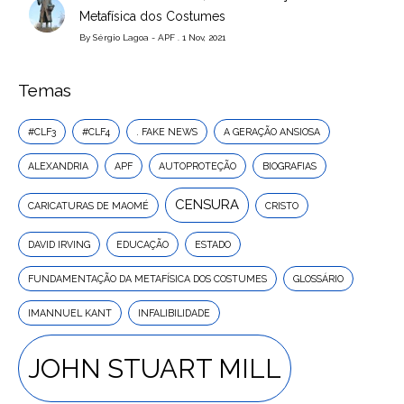
Metafísica dos Costumes
By
Sérgio Lagoa - APF
. 1 Nov, 2021
Temas
#CLF3
#CLF4
. FAKE NEWS
A GERAÇÃO ANSIOSA
ALEXANDRIA
APF
AUTOPROTEÇÃO
BIOGRAFIAS
CENSURA
CARICATURAS DE MAOMÉ
CRISTO
DAVID IRVING
EDUCAÇÃO
ESTADO
FUNDAMENTAÇÃO DA METAFÍSICA DOS COSTUMES
GLOSSÁRIO
IMANNUEL KANT
INFALIBILIDADE
JOHN STUART MILL