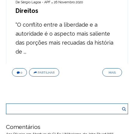
De
Sérgio Lagoa - APF
26 Novembro 2020
Direitos
“O conflito entre a liberdade e a
autoridade é o aspecto mais saliente
das porções mais recuadas da história
de ...
0
PARTILHAR
MAIS
Comentários
Ana Oliveira
em
Abertura da CLF3: Utilitarismo, de John Stuart Mill